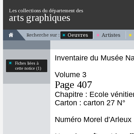
Les collections du département des
arts graphiques
Oeuvres
Artistes
Recherche sur :
Inventaire du Musée Na
Fiches liées à
cette notice (1)
Volume 3
Page 407
Chapitre : Ecole véniti
Carton : carton 27 N°
Numéro Morel d'Arleux 