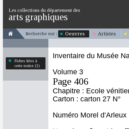
Les collections du département des
arts graphiques
Oeuvres
Artistes
Recherche sur :
Inventaire du Musée Na
Fiches liées à
cette notice (1)
Volume 3
Page 406
Chapitre : Ecole véniti
Carton : carton 27 N°
Numéro Morel d'Arleux 