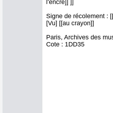
l'encre]] ]]
Signe de récolement : [[t
[Vu] [[au crayon]]
Paris, Archives des mu
Cote : 1DD35