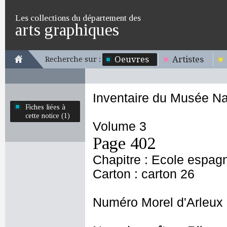
Les collections du département des
arts graphiques
Oeuvres
Artistes
Recherche sur :
Inventaire du Musée Na
Fiches liées à
cette notice (1)
Volume 3
Page 402
Chapitre : Ecole espag
Carton : carton 26
Numéro Morel d'Arleux 