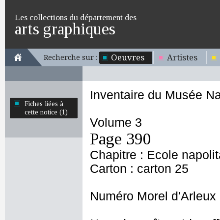
Les collections du département des
arts graphiques
Oeuvres
Artistes
Recherche sur :
Inventaire du Musée Na
Fiches liées à
cette notice (1)
Volume 3
Page 390
Chapitre : Ecole napoli
Carton : carton 25
Numéro Morel d'Arleux 