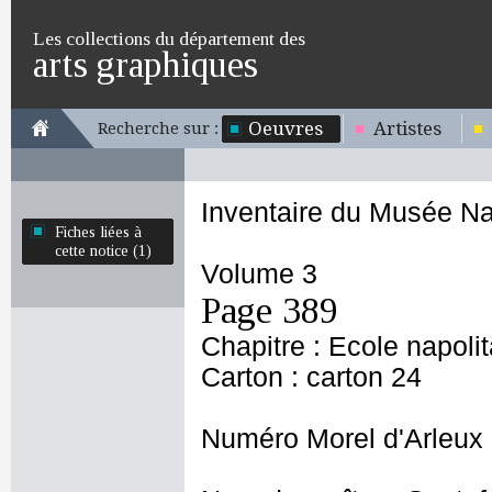
Les collections du département des
arts graphiques
Oeuvres
Artistes
Recherche sur :
Inventaire du Musée Na
Fiches liées à
cette notice (1)
Volume 3
Page 389
Chapitre : Ecole napoli
Carton : carton 24
Numéro Morel d'Arleux 