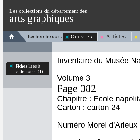
Les collections du département des
arts graphiques
Oeuvres
Artistes
Recherche sur :
Inventaire du Musée Na
Fiches liées à
cette notice (1)
Volume 3
Page 382
Chapitre : Ecole napoli
Carton : carton 24
Numéro Morel d'Arleux 