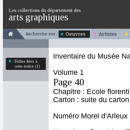
Les collections du département des
arts graphiques
Oeuvres
Artistes
Recherche sur :
Inventaire du Musée Na
Fiches liées à
cette notice (1)
Volume 1
Page 40
Chapitre : Ecole florent
Carton : suite du carton
Numéro Morel d'Arleux 