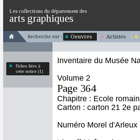
Les collections du département des
arts graphiques
Oeuvres
Artistes
Recherche sur :
Inventaire du Musée Na
Fiches liées à
cette notice (1)
Volume 2
Page 364
Chapitre : Ecole romai
Carton : carton 21 2e pa
Numéro Morel d'Arleux 