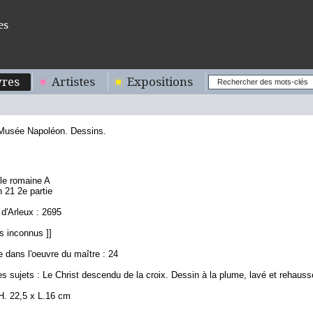
es
res
Artistes
Expositions
 Musée Napoléon. Dessins.
7
ole romaine A
n 21 2e partie
d'Arleux : 2695
s inconnus ]]
 dans l'oeuvre du maître : 24
s sujets : Le Christ descendu de la croix. Dessin à la plume, lavé et rehauss
H. 22,5 x L.16 cm