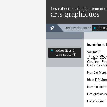
Les collections du département d
arts graphiques
Oeuv
Recherche sur :
Inventaire du
Fiches liées à
Volume 2
cette notice (1)
Page 35
Chapitre : Ec
Carton : carto
Numéro Morel 
Idem [[ Maître
Numéro d'ordre
Désignation de
Dimensions : 