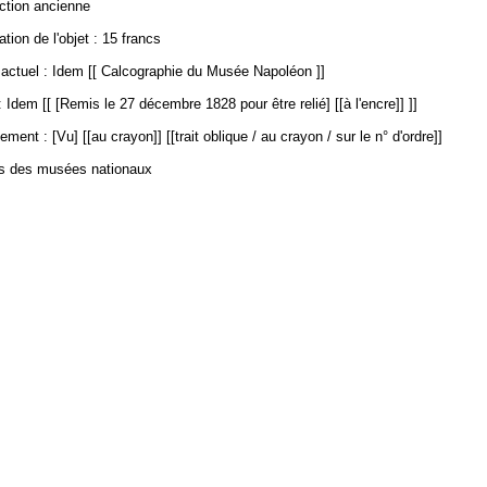
ection ancienne
ation de l'objet : 15 francs
ctuel : Idem [[ Calcographie du Musée Napoléon ]]
 Idem [[ [Remis le 27 décembre 1828 pour être relié] [[à l'encre]] ]]
ment : [Vu] [[au crayon]] [[trait oblique / au crayon / sur le n° d'ordre]]
es des musées nationaux