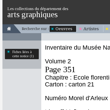
Les collections du département des
arts graphiques
Oeuvres
Artistes
Recherche sur :
Inventaire du Musée Na
Fiches liées à
cette notice (1)
Volume 2
Page 351
Chapitre : Ecole florent
Carton : carton 21
Numéro Morel d'Arleux 