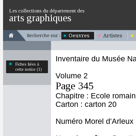
Les collections du département des
arts graphiques
Oeuvres
Artistes
Recherche sur :
Inventaire du Musée Na
Fiches liées à
cette notice (1)
Volume 2
Page 345
Chapitre : Ecole romai
Carton : carton 20
Numéro Morel d'Arleux 