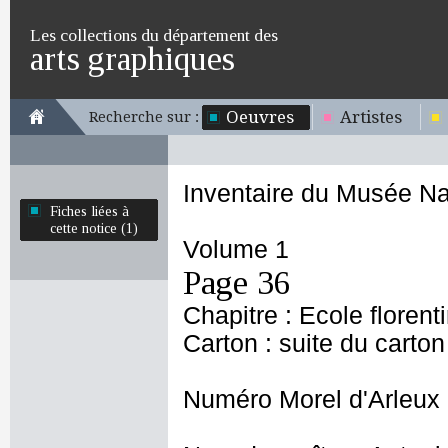
Les collections du département des
arts graphiques
Oeuvres
Artistes
Recherche sur :
Inventaire du Musée Na
Fiches liées à
cette notice (1)
Volume 1
Page 36
Chapitre : Ecole florent
Carton : suite du carton
Numéro Morel d'Arleux 