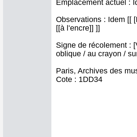
Emplacement actuel : I
Observations : Idem [[ 
[[à l'encre]] ]]
Signe de récolement : [Vu
oblique / au crayon / sur
Paris, Archives des mu
Cote : 1DD34