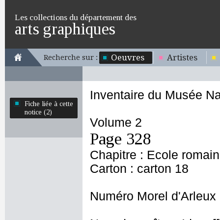
Les collections du département des
arts graphiques
Oeuvres
Artistes
Recherche sur :
Inventaire du Musée Na
Fiche liée à cette
notice (2)
Volume 2
Page 328
Chapitre : Ecole romai
Carton : carton 18
Numéro Morel d'Arleux 