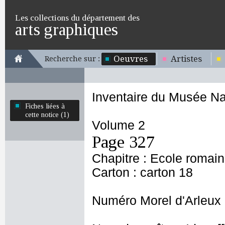
Les collections du département des
arts graphiques
Oeuvres
Artistes
Recherche sur :
Inventaire du Musée Na
Fiches liées à
cette notice (1)
Volume 2
Page 327
Chapitre : Ecole romai
Carton : carton 18
Numéro Morel d'Arleux 