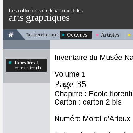
Les collections du département des
arts graphiques
Oeuvres
Artistes
Recherche sur :
Inventaire du Musée Na
Fiches liées à
cette notice (1)
Volume 1
Page 35
Chapitre : Ecole florent
Carton : carton 2 bis
Numéro Morel d'Arleux 