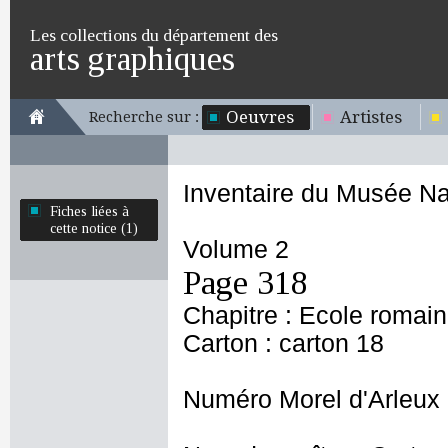
Les collections du département des
arts graphiques
Oeuvres
Artistes
Recherche sur :
Inventaire du Musée Na
Fiches liées à
cette notice (1)
Volume 2
Page 318
Chapitre : Ecole romai
Carton : carton 18
Numéro Morel d'Arleux 