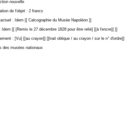
ection nouvelle
ation de l'objet : 2 francs
ctuel : Idem [[ Calcographie du Musée Napoléon ]]
 Idem [[ [Remis le 27 décembre 1828 pour être relié] [[à l'encre]] ]]
ment : [Vu] [[au crayon]] [[trait oblique / au crayon / sur le n° d'ordre]]
es des musées nationaux