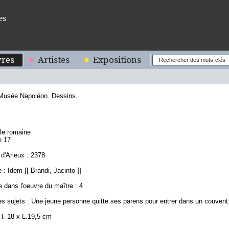
es
res
Artistes
Expositions
 Musée Napoléon. Dessins.
8
ole romaine
n 17
d'Arleux : 2378
: Idem [[ Brandi, Jacinto ]]
 dans l'oeuvre du maître : 4
s sujets : Une jeune personne quitte ses parens pour entrer dans un couvent.
H. 18 x L.19,5 cm