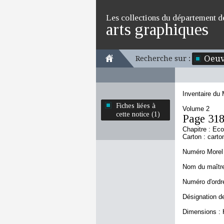
Les collections du département d
arts graphiques
Oeuv
Recherche sur :
Inventaire du
Fiches liées à
Volume 2
cette notice (1)
Page 31
Chapitre : Ec
Carton : carto
Numéro Morel 
Nom du maître 
Numéro d'ordre
Désignation de
Dimensions : 