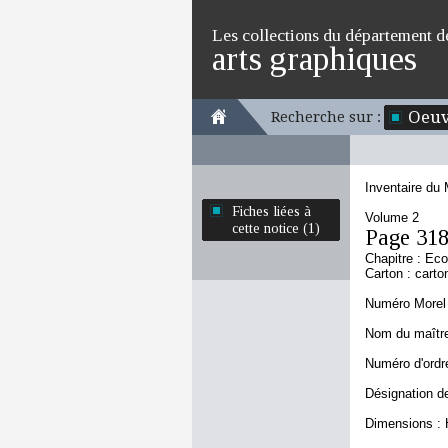
Les collections du département d
arts graphiques
Oeuv
Recherche sur :
Inventaire du
Fiches liées à
Volume 2
cette notice (1)
Page 31
Chapitre : Ec
Carton : carto
Numéro Morel 
Nom du maître
Numéro d'ordre
Désignation de
Dimensions : 