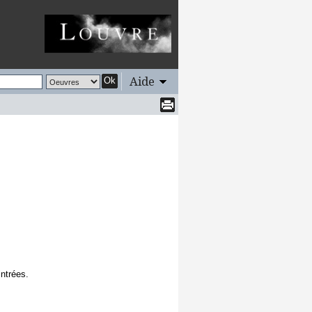
Aide
Ok
intrées.