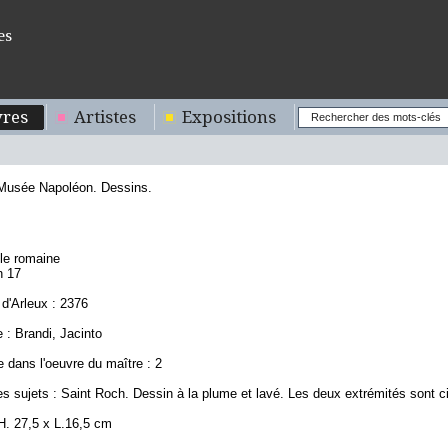
es
res
Artistes
Expositions
 Musée Napoléon. Dessins.
8
ole romaine
n 17
d'Arleux : 2376
 : Brandi, Jacinto
 dans l'oeuvre du maître : 2
s sujets : Saint Roch. Dessin à la plume et lavé. Les deux extrémités sont c
H. 27,5 x L.16,5 cm