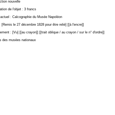
ection nouvelle
ation de l'objet : 3 francs
ctuel : Calcographie du Musée Napoléon
 [Remis le 27 décembre 1828 pour être relié] [[à l'encre]]
ment : [Vu] [[au crayon]] [[trait oblique / au crayon / sur le n° d'ordre]]
es des musées nationaux