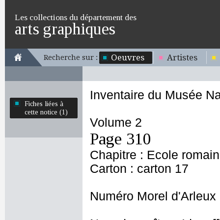
Les collections du département des
arts graphiques
Oeuvres
Artistes
Recherche sur :
Inventaire du Musée Na
Fiches liées à
cette notice (1)
Volume 2
Page 310
Chapitre : Ecole romai
Carton : carton 17
Numéro Morel d'Arleux 