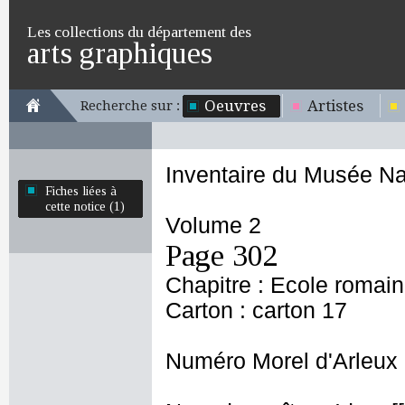
Les collections du département des
arts graphiques
Oeuvres
Artistes
Recherche sur :
Inventaire du Musée Na
Fiches liées à
cette notice (1)
Volume 2
Page 302
Chapitre : Ecole romai
Carton : carton 17
Numéro Morel d'Arleux 