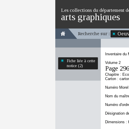
Les collections du département d
arts graphiques
Oeuv
Recherche sur :
Inventaire du
Fiche liée à cette
Volume 2
notice (2)
Page 29
Chapitre : Ec
Carton : carto
Numéro Morel 
Nom du maître
Numéro d'ordre
Désignation de
Dimensions : 