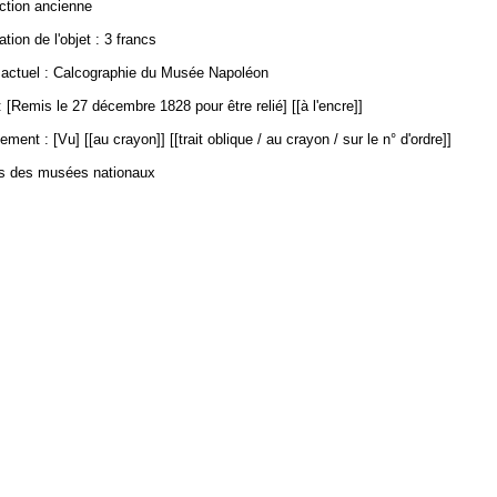
ection ancienne
ation de l'objet : 3 francs
ctuel : Calcographie du Musée Napoléon
 [Remis le 27 décembre 1828 pour être relié] [[à l'encre]]
ment : [Vu] [[au crayon]] [[trait oblique / au crayon / sur le n° d'ordre]]
es des musées nationaux