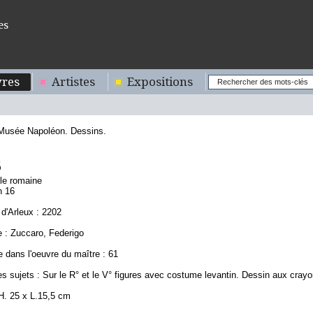
es
res
Artistes
Expositions
 Musée Napoléon. Dessins.
6
ole romaine
n 16
d'Arleux : 2202
 : Zuccaro, Federigo
 dans l'oeuvre du maître : 61
s sujets : Sur le R° et le V° figures avec costume levantin. Dessin aux crayo
H. 25 x L.15,5 cm