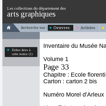
Les collections du département des
arts graphiques
Oeuvres
Artistes
Recherche sur :
Inventaire du Musée Na
Fiches liées à
cette notice (1)
Volume 1
Page 33
Chapitre : Ecole florent
Carton : carton 2 bis
Numéro Morel d'Arleux 