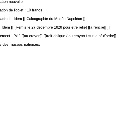
ection nouvelle
ation de l'objet : 10 francs
ctuel : Idem [[ Calcographie du Musée Napoléon ]]
 Idem [[ [Remis le 27 décembre 1828 pour être relié] [[à l'encre]] ]]
ment : [Vu] [[au crayon]] [[trait oblique / au crayon / sur le n° d'ordre]]
es des musées nationaux