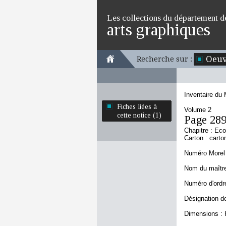
Les collections du département d
arts graphiques
Oeuv
Recherche sur :
Inventaire du
Fiches liées à
Volume 2
cette notice (1)
Page 28
Chapitre : Ec
Carton : carto
Numéro Morel 
Nom du maître 
Numéro d'ordre
Désignation de
Dimensions : 