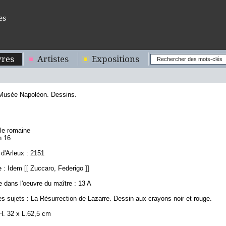
es
res
Artistes
Expositions
 Musée Napoléon. Dessins.
7
ole romaine
n 16
d'Arleux : 2151
: Idem [[ Zuccaro, Federigo ]]
 dans l'oeuvre du maître : 13 A
s sujets : La Résurrection de Lazarre. Dessin aux crayons noir et rouge.
H. 32 x L.62,5 cm