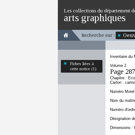
Les collections du département d
arts graphiques
Oeuv
Recherche sur :
Inventaire du
Fiches liées à
Volume 2
cette notice (1)
Page 28
Chapitre : Ec
Carton : carto
Numéro Morel 
Nom du maître 
Numéro d'ordre
Désignation de
Dimensions : 