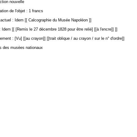
ection nouvelle
ation de l'objet : 1 francs
ctuel : Idem [[ Calcographie du Musée Napoléon ]]
 Idem [[ [Remis le 27 décembre 1828 pour être relié] [[à l'encre]] ]]
ment : [Vu] [[au crayon]] [[trait oblique / au crayon / sur le n° d'ordre]]
es des musées nationaux