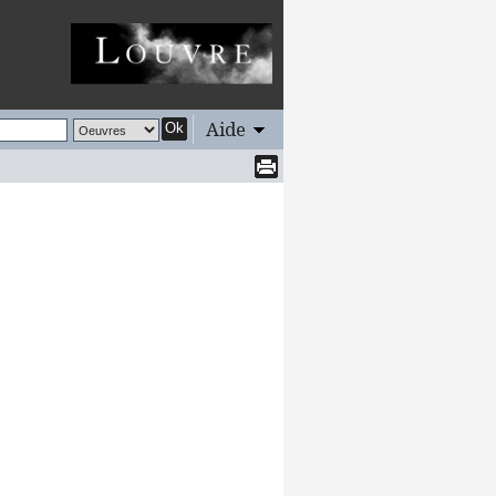
Aide
Ok