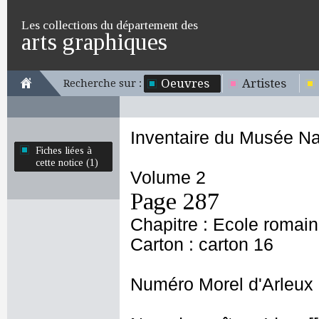
Les collections du département des
arts graphiques
Oeuvres
Artistes
Recherche sur :
Inventaire du Musée Na
Fiches liées à
cette notice (1)
Volume 2
Page 287
Chapitre : Ecole romai
Carton : carton 16
Numéro Morel d'Arleux 