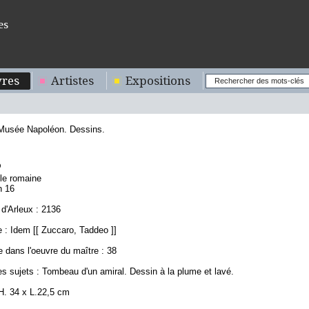
es
res
Artistes
Expositions
 Musée Napoléon. Dessins.
5
ole romaine
n 16
d'Arleux : 2136
 : Idem [[ Zuccaro, Taddeo ]]
 dans l'oeuvre du maître : 38
s sujets : Tombeau d'un amiral. Dessin à la plume et lavé.
H. 34 x L.22,5 cm