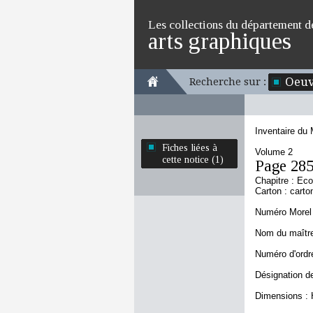
Les collections du département d
arts graphiques
Oeuv
Recherche sur :
Inventaire du
Fiches liées à
Volume 2
cette notice (1)
Page 28
Chapitre : Ec
Carton : carto
Numéro Morel 
Nom du maître
Numéro d'ordre
Désignation de
Dimensions : 