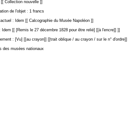
[[ Collection nouvelle ]]
ation de l'objet : 1 francs
ctuel : Idem [[ Calcographie du Musée Napoléon ]]
 Idem [[ [Remis le 27 décembre 1828 pour être relié] [[à l'encre]] ]]
ment : [Vu] [[au crayon]] [[trait oblique / au crayon / sur le n° d'ordre]]
es des musées nationaux