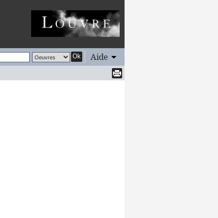
Aide
Ok