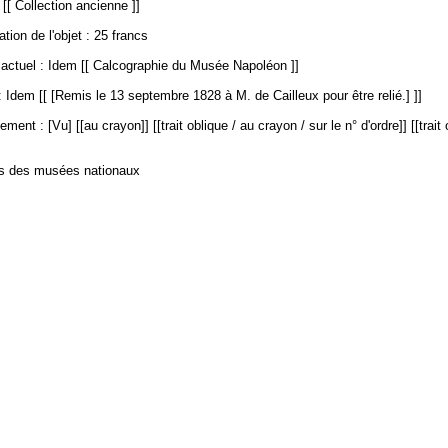
 [[ Collection ancienne ]]
ation de l'objet : 25 francs
ctuel : Idem [[ Calcographie du Musée Napoléon ]]
 Idem [[ [Remis le 13 septembre 1828 à M. de Cailleux pour être relié.] ]]
ment : [Vu] [[au crayon]] [[trait oblique / au crayon / sur le n° d'ordre]] [[trait
es des musées nationaux