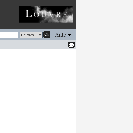
Aide
Ok