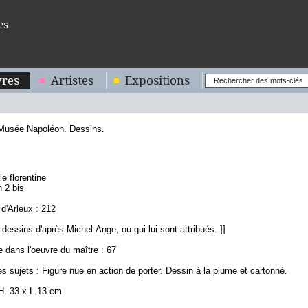
es
res
Artistes
Expositions
 Musée Napoléon. Dessins.
le florentine
n 2 bis
d'Arleux : 212
 dessins d'après Michel-Ange, ou qui lui sont attribués. ]]
 dans l'oeuvre du maître : 67
s sujets : Figure nue en action de porter. Dessin à la plume et cartonné.
H. 33 x L.13 cm