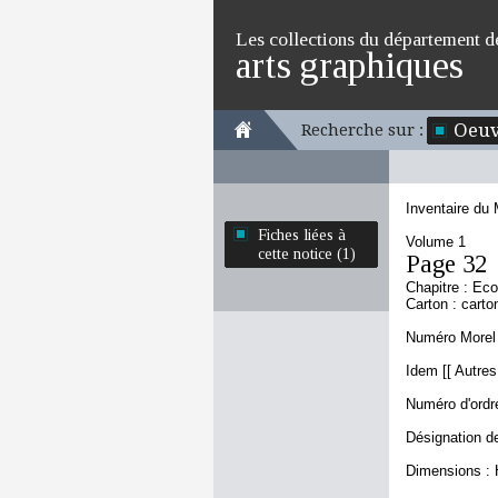
Les collections du département d
arts graphiques
Oeuv
Recherche sur :
Inventaire du
Fiches liées à
Volume 1
cette notice (1)
Page 32
Chapitre : Eco
Carton : carto
Numéro Morel 
Idem [[ Autres
Numéro d'ordre
Désignation de
Dimensions : 