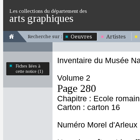
Les collections du département des
arts graphiques
Oeuvres
Artistes
Recherche sur :
Inventaire du Musée Na
Fiches liées à
cette notice (1)
Volume 2
Page 280
Chapitre : Ecole romai
Carton : carton 16
Numéro Morel d'Arleux 