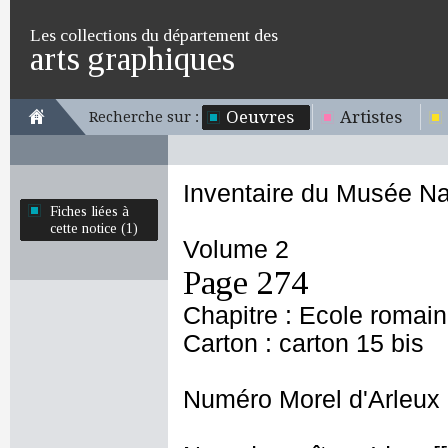
Les collections du département des
arts graphiques
Oeuvres
Artistes
Recherche sur :
Inventaire du Musée Na
Fiches liées à
cette notice (1)
Volume 2
Page 274
Chapitre : Ecole romai
Carton : carton 15 bis
Numéro Morel d'Arleux 