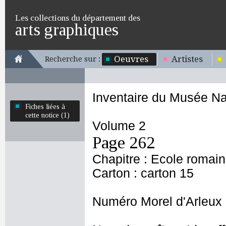
Les collections du département des
arts graphiques
Oeuvres
Artistes
Recherche sur :
Inventaire du Musée Na
Fiches liées à
cette notice (1)
Volume 2
Page 262
Chapitre : Ecole romai
Carton : carton 15
Numéro Morel d'Arleux 