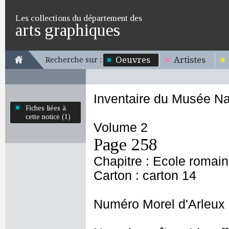
Les collections du département des
arts graphiques
Oeuvres
Artistes
Recherche sur :
Inventaire du Musée Na
Fiches liées à
cette notice (1)
Volume 2
Page 258
Chapitre : Ecole romai
Carton : carton 14
Numéro Morel d'Arleux 