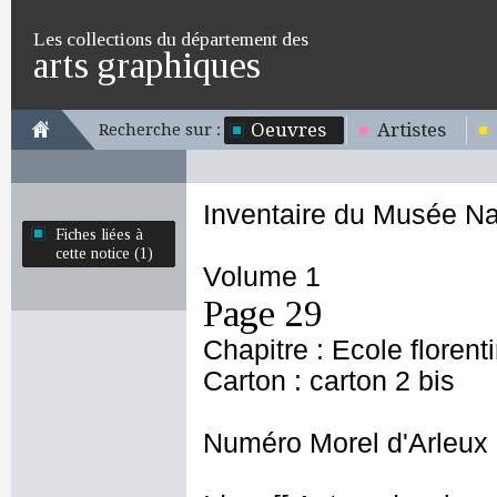
Les collections du département des
arts graphiques
Oeuvres
Artistes
Recherche sur :
Inventaire du Musée Na
Fiches liées à
cette notice (1)
Volume 1
Page 29
Chapitre : Ecole florent
Carton : carton 2 bis
Numéro Morel d'Arleux 