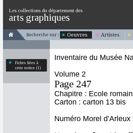
Les collections du département des
arts graphiques
Oeuvres
Artistes
Recherche sur :
Inventaire du Musée Na
Fiches liées à
cette notice (1)
Volume 2
Page 247
Chapitre : Ecole romai
Carton : carton 13 bis
Numéro Morel d'Arleux 