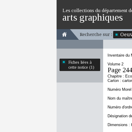
Les collections du département d
arts graphiques
Oeuv
Recherche sur :
Inventaire du
Fiches liées à
Volume 2
cette notice (1)
Page 24
Chapitre : Ec
Carton : carto
Numéro Morel 
Nom du maître 
Numéro d'ordre
Désignation d
Dimensions : 