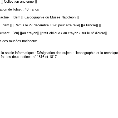
 [[ Collection ancienne ]]
ation de l'objet : 40 francs
ctuel : Idem [[ Calcographie du Musée Napoléon ]]
 Idem [[ [Remis le 27 décembre 1828 pour être relié] [[à l'encre]] ]]
ment : [Vu] [[au crayon]] [[trait oblique / au crayon / sur le n° d'ordre]]
es des musées nationaux
à la saisie informatique : Désignation des sujets : l'iconographie et la techniq
fait les deux notices n° 1816 et 1817.