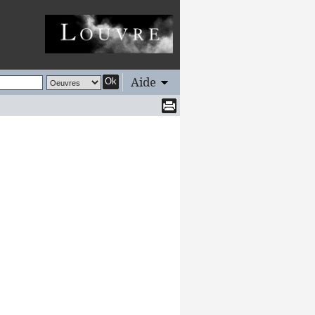
Aide
Ok