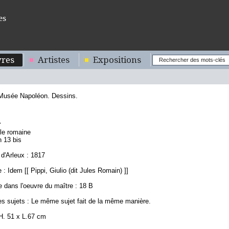
es
res
Artistes
Expositions
 Musée Napoléon. Dessins.
4
ole romaine
n 13 bis
d'Arleux : 1817
: Idem [[ Pippi, Giulio (dit Jules Romain) ]]
 dans l'oeuvre du maître : 18 B
es sujets : Le même sujet fait de la même manière.
H. 51 x L.67 cm