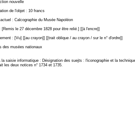
ection nouvelle
ation de l'objet : 10 francs
ctuel : Calcographie du Musée Napoléon
 [Remis le 27 décembre 1828 pour être relié.] [[à l'encre]]
ment : [Vu] [[au crayon]] [[trait oblique / au crayon / sur le n° d'ordre]]
es des musées nationaux
à la saisie informatique : Désignation des suejts : l'iconographie et la techniq
it les deux notices n° 1734 et 1735.