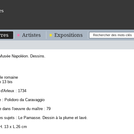
es
res
Artistes
Expositions
 Musée Napoléon. Dessins.
2
ole romaine
n 13 bis
d'Arleux : 1734
 : Polidoro da Caravaggio
 dans l'oeuvre du maître : 79
s sujets : Le Parnasse. Dessin à la plume et lavé.
H. 13 x L.26 cm