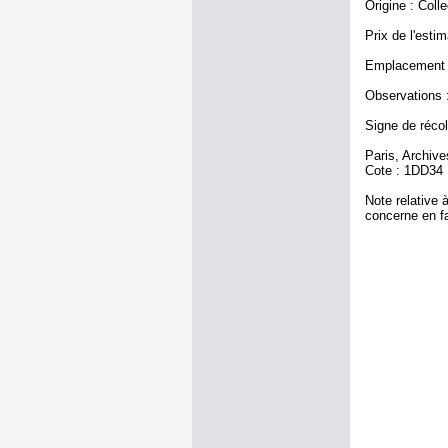
Origine : Coll
Prix de l'estim
Emplacement a
Observations :
Signe de récole
Paris, Archiv
Cote : 1DD34
Note relative 
concerne en fa