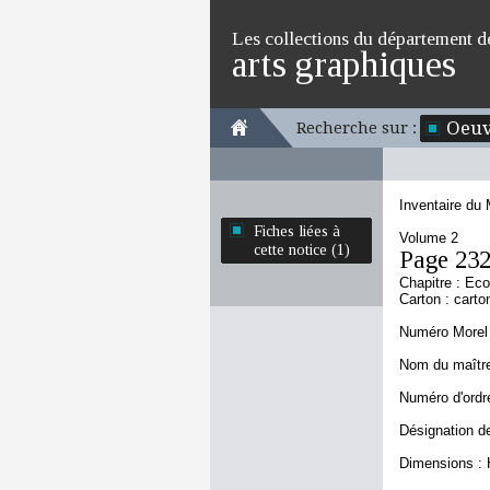
Les collections du département d
arts graphiques
Oeuv
Recherche sur :
Inventaire du
Fiches liées à
Volume 2
cette notice (1)
Page 23
Chapitre : Ec
Carton : carto
Numéro Morel 
Nom du maître
Numéro d'ordre
Désignation de
Dimensions : 