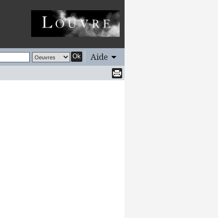
Aide
Ok