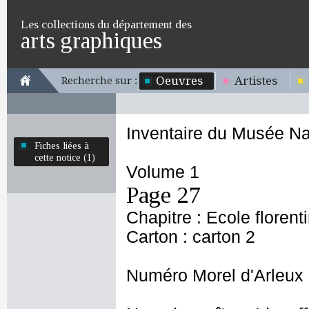
Les collections du département des
arts graphiques
Oeuvres
Artistes
Recherche sur :
Inventaire du Musée Na
Fiches liées à
cette notice (1)
Volume 1
Page 27
Chapitre : Ecole florent
Carton : carton 2
Numéro Morel d'Arleux 