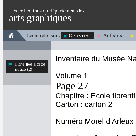
Les collections du département des
arts graphiques
Oeuvres
Artistes
Recherche sur :
Inventaire du Musée Na
Fiche liée à cette
notice (2)
Volume 1
Page 27
Chapitre : Ecole florent
Carton : carton 2
Numéro Morel d'Arleux 