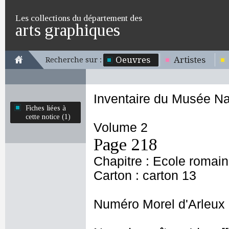
Les collections du département des
arts graphiques
Oeuvres
Artistes
Recherche sur :
Inventaire du Musée Na
Fiches liées à
cette notice (1)
Volume 2
Page 218
Chapitre : Ecole romai
Carton : carton 13
Numéro Morel d'Arleux 