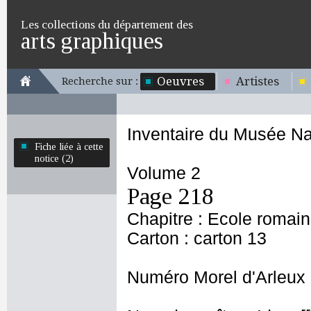
Les collections du département des
arts graphiques
Oeuvres
Artistes
Recherche sur :
Inventaire du Musée Na
Fiche liée à cette
notice (2)
Volume 2
Page 218
Chapitre : Ecole romai
Carton : carton 13
Numéro Morel d'Arleux 