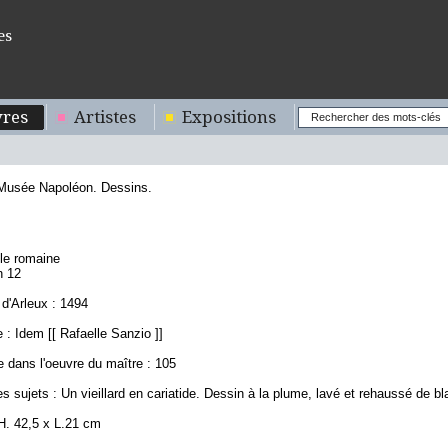
es
res
Artistes
Expositions
 Musée Napoléon. Dessins.
0
ole romaine
n 12
d'Arleux : 1494
: Idem [[ Rafaelle Sanzio ]]
 dans l'oeuvre du maître : 105
s sujets : Un vieillard en cariatide. Dessin à la plume, lavé et rehaussé de bl
H. 42,5 x L.21 cm