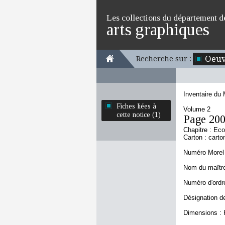
Les collections du département d
arts graphiques
Oeuv
Recherche sur :
Inventaire du
Fiches liées à
Volume 2
cette notice (1)
Page 20
Chapitre : Ec
Carton : carto
Numéro Morel 
Nom du maître 
Numéro d'ordre
Désignation de
Dimensions : 