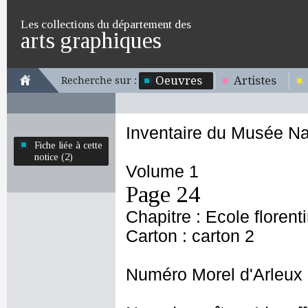
Les collections du département des
arts graphiques
Oeuvres
Artistes
Recherche sur :
Inventaire du Musée Na
Fiche liée à cette
notice (2)
Volume 1
Page 24
Chapitre : Ecole florent
Carton : carton 2
Numéro Morel d'Arleux 