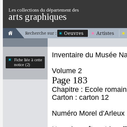
Les collections du département des
arts graphiques
Oeuvres
Artistes
Recherche sur :
Inventaire du Musée Na
Fiche liée à cette
notice (2)
Volume 2
Page 183
Chapitre : Ecole romai
Carton : carton 12
Numéro Morel d'Arleux 