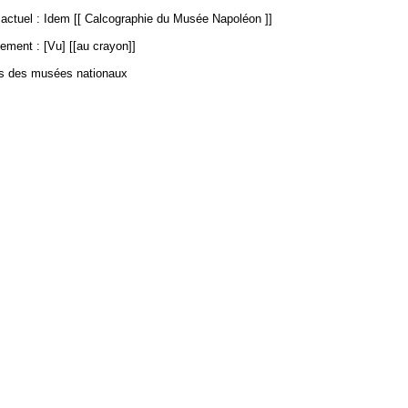
ctuel : Idem [[ Calcographie du Musée Napoléon ]]
ement : [Vu] [[au crayon]]
es des musées nationaux