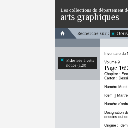
Les collections du département d
arts graphiques
Oeuv
Recherche sur :
Inventaire du
Fiche liée à cette
Volume 9
notice (120)
Page 16
Chapitre : Eco
Carton : Dess
Numéro Morel 
Idem [[ Maître
Numéro d'ordre
Désignation de
dessins qui s
Origine : Idem 