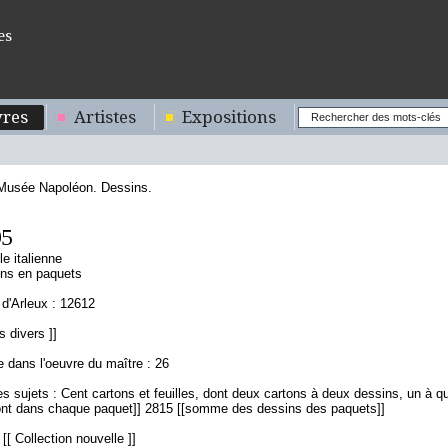
es
res
Artistes
Expositions
 Musée Napoléon. Dessins.
95
le italienne
ins en paquets
d'Arleux : 12612
s divers ]]
 dans l'oeuvre du maître : 26
s sujets : Cent cartons et feuilles, dont deux cartons à deux dessins, un à qu
ont dans chaque paquet]] 2815 [[somme des dessins des paquets]]
[[ Collection nouvelle ]]