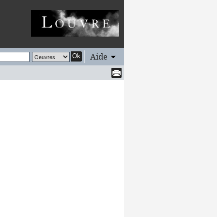
Aide
Ok