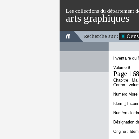
Les collections du département d
arts graphiques
Oeuv
Recherche sur :
Inventaire du
Volume 9
Page 16
Chapitre : Maî
Carton : volu
Numéro Morel 
Idem [[ Inconn
Numéro d'ordre
Désignation de
Origine : Idem