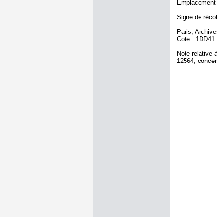
Emplacement a
Signe de récole
Paris, Archiv
Cote : 1DD41
Note relative 
12564, concern