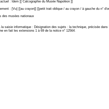
ctuel : Idem [[ Calcographie du Musée Napoléon ]]
ment : [Vu] [[au crayon]] [[petit trait oblique / au crayon / à gauche du n° d'or
es des musées nationaux
à la saisie informatique : Désignation des sujets : la technique, précisée dans
e en fait les extensions 1 à 69 de la notice n° 12564.