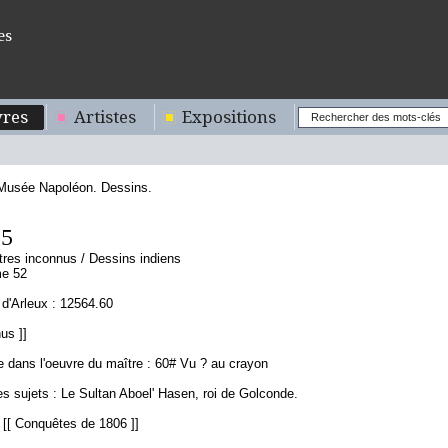
es
res
Artistes
Expositions
 Musée Napoléon. Dessins.
85
tres inconnus / Dessins indiens
me 52
d'Arleux : 12564.60
us ]]
 dans l'oeuvre du maître : 60#
Vu ?
au crayon
s sujets : Le Sultan Aboel' Hasen, roi de Golconde.
 [[ Conquêtes de 1806 ]]