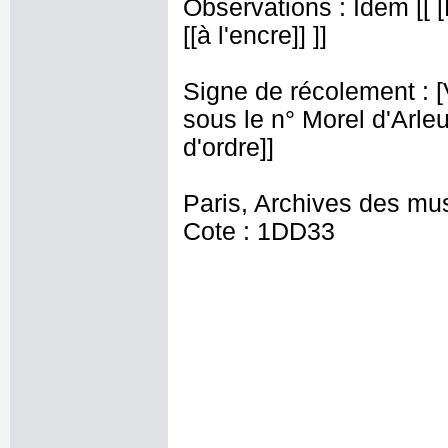
Observations : Idem [[ 
[[à l'encre]] ]]
Signe de récolement : [Vu
sous le n° Morel d'Arleux
d'ordre]]
Paris, Archives des mu
Cote : 1DD33