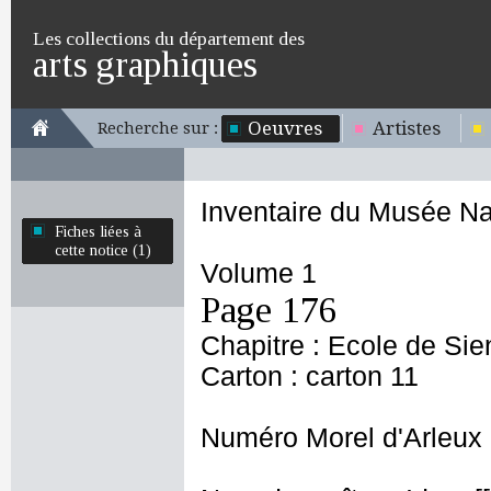
Les collections du département des
arts graphiques
Oeuvres
Artistes
Recherche sur :
Inventaire du Musée Na
Fiches liées à
cette notice (1)
Volume 1
Page 176
Chapitre : Ecole de Si
Carton : carton 11
Numéro Morel d'Arleux 