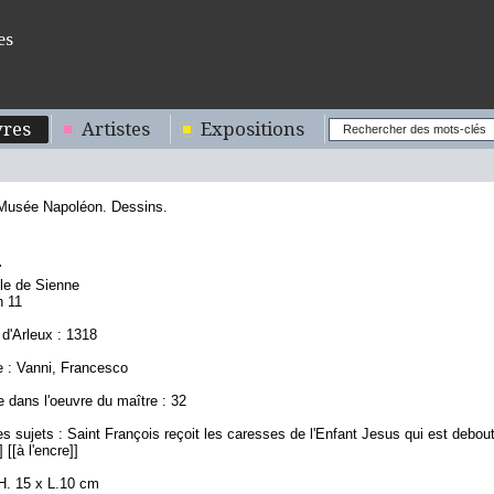
es
res
Artistes
Expositions
 Musée Napoléon. Dessins.
4
ole de Sienne
n 11
d'Arleux : 1318
 : Vanni, Francesco
 dans l'oeuvre du maître : 32
s sujets : Saint François reçoit les caresses de l'Enfant Jesus qui est debou
 [[à l'encre]]
H. 15 x L.10 cm