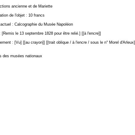
ections ancienne et de Mariette
ation de l'objet : 10 francs
ctuel : Calcographie du Musée Napoléon
 [Remis le 13 septembre 1828 pour être relié.] [[à l'encre]]
ment : [Vu] [[au crayon]] [[trait oblique / à l'encre / sous le n° Morel d'Arleux]]
es des musées nationaux