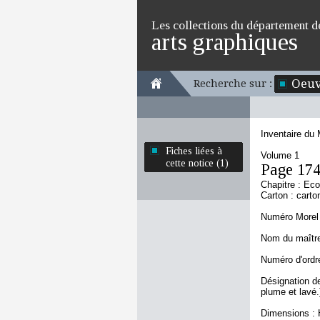
Les collections du département d
arts graphiques
Oeuv
Recherche sur :
Inventaire du
Fiches liées à
Volume 1
cette notice (1)
Page 17
Chapitre : Ec
Carton : carto
Numéro Morel 
Nom du maître
Numéro d'ordre
Désignation de
plume et lavé.]
Dimensions : 