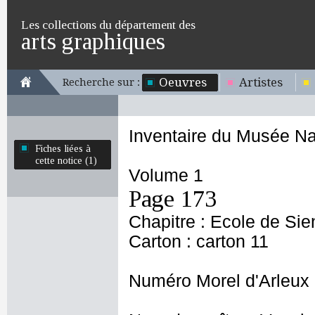
Les collections du département des
arts graphiques
Oeuvres
Artistes
Recherche sur :
Inventaire du Musée Na
Fiches liées à
cette notice (1)
Volume 1
Page 173
Chapitre : Ecole de Si
Carton : carton 11
Numéro Morel d'Arleux 