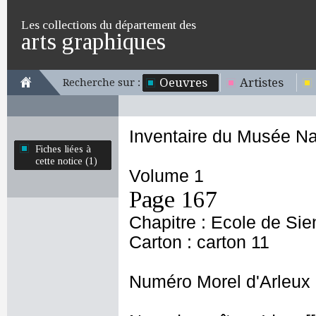
Les collections du département des
arts graphiques
Oeuvres
Artistes
Recherche sur :
Inventaire du Musée Na
Fiches liées à
cette notice (1)
Volume 1
Page 167
Chapitre : Ecole de Si
Carton : carton 11
Numéro Morel d'Arleux 