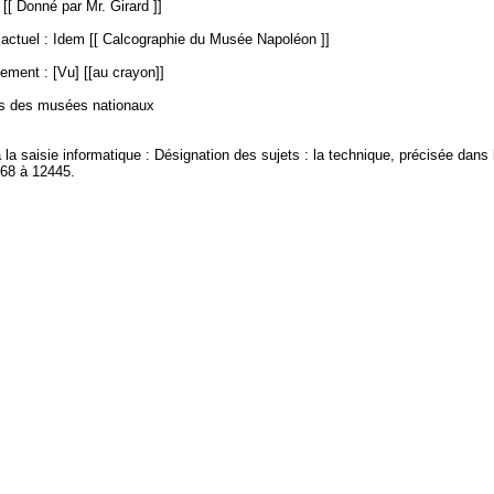
 [[ Donné par Mr. Girard ]]
ctuel : Idem [[ Calcographie du Musée Napoléon ]]
ement : [Vu] [[au crayon]]
es des musées nationaux
à la saisie informatique : Désignation des sujets : la technique, précisée dans 
368 à 12445.