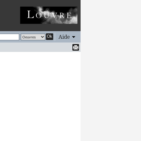
Aide
Ok