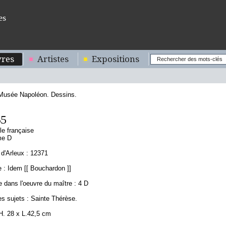
es
res
Artistes
Expositions
 Musée Napoléon. Dessins.
35
le française
me D
d'Arleux : 12371
 : Idem [[ Bouchardon ]]
 dans l'oeuvre du maître : 4 D
s sujets : Sainte Thérèse.
H. 28 x L.42,5 cm