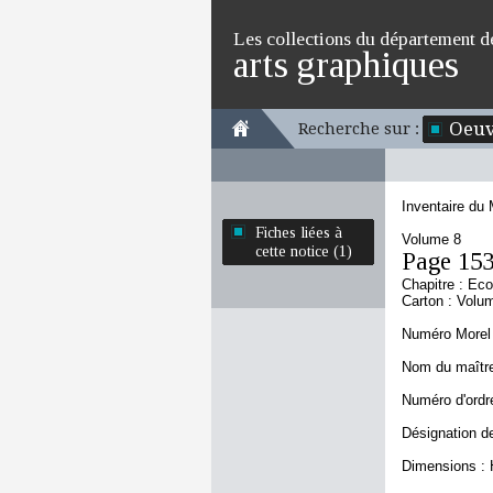
Les collections du département d
arts graphiques
Oeuv
Recherche sur :
Inventaire du
Fiches liées à
Volume 8
cette notice (1)
Page 15
Chapitre : Eco
Carton : Volu
Numéro Morel 
Nom du maître
Numéro d'ordre
Désignation de
Dimensions : 