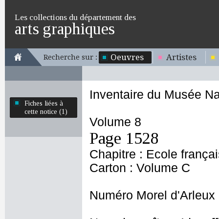
Les collections du département des
arts graphiques
Oeuvres
Artistes
Recherche sur :
Inventaire du Musée Na
Fiches liées à
cette notice (1)
Volume 8
Page 1528
Chapitre : Ecole frança
Carton : Volume C
Numéro Morel d'Arleux 